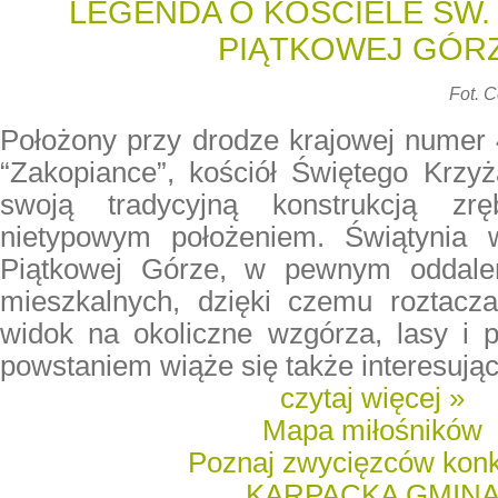
LEGENDA O KOŚCIELE ŚW.
PIĄTKOWEJ GÓR
Fot. 
Położony przy drodze krajowej numer 4
“Zakopiance”, kościół Świętego Krz
swoją tradycyjną konstrukcją z
nietypowym położeniem. Świątynia w
Piątkowej Górze, w pewnym oddale
mieszkalnych, dzięki czemu roztacza
widok na okoliczne wzgórza, lasy i p
powstaniem wiąże się także interesują
czytaj więcej »
Mapa miłośników
Poznaj zwycięzców kon
KARPACKA GMIN