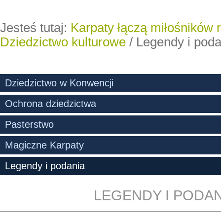
Jesteś tutaj:
Karpaty łączą miłośników 
Dziedzictwo kulturowe
/
Legendy i poda
Dziedzictwo w Konwencji
Ochrona dziedzictwa
Pasterstwo
Magiczne Karpaty
Legendy i podania
LEGENDY I PODAN