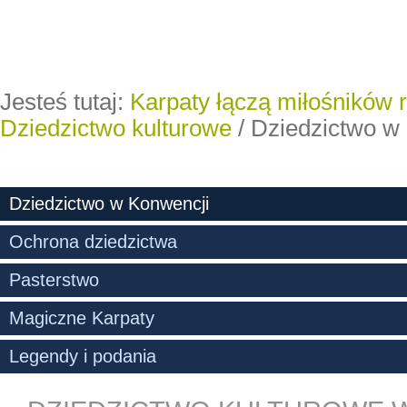
Jesteś tutaj:
Karpaty łączą miłośników 
Dziedzictwo kulturowe
/
Dziedzictwo w
Dziedzictwo w Konwencji
Ochrona dziedzictwa
Pasterstwo
Magiczne Karpaty
Legendy i podania