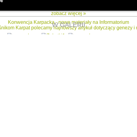
zobacz więcej »
Konwencja Karpacka - nowe materiały na Informatorium
W GALERII
ośnikom Karpat polecamy najnowszy artykuł dotyczący genezy i 
zobacz więcej »
Mapa miłośników
Poznaj zwycięzców konkursu
KARPACKA GMINA
Poznaj zwycięzców konkursu
TOŻSAMOŚĆ KARPACKA
Karpacka Rada Naukowa
Dowiedz się więcej o KONWENCJI KARPACKIEJ
Podsumowanie III Międzynarodowej Konferencji Pasterskiej
 ponownie przyjechali do Polski, by wzajmnie dzielić się swoi