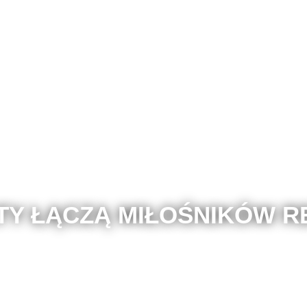
TY ŁĄCZĄ MIŁOŚNIKÓW R