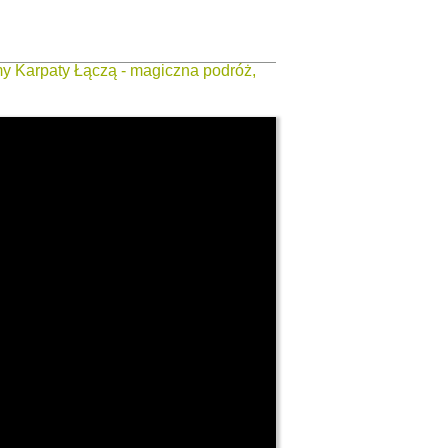
my Karpaty Łączą - magiczna podróż,
ctwo karpackiego krajobrazu.