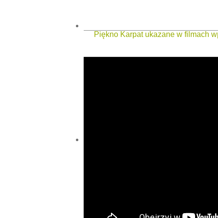
Piękno Karpat ukazane w filmach wp
Wypas owiec na Twoim smartf