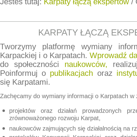
Jesteś tutaj:
Karpaty łączą ekspertów
/
KARPATY ŁĄCZĄ EKS
Tworzymy platformę wymiany infor
Karpackiej i o Karpatach.
Wprowadź da
do społeczności
naukowców,
realiz
Poinformuj o
publikacjach
oraz
instyt
się Karpatami.
Zachęcamy do wymiany informacji o Karpatach w 
projektów
oraz działań prowadzonych prze
zrównoważonego rozwoju Karpat,
naukowców
zajmujących się działalnością na r