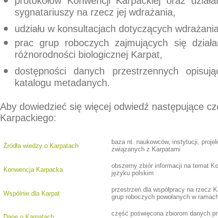
protokołów Konwencji Karpackiej
oraz działa
sygnatariuszy na rzecz jej wdrażania,
udziału w konsultacjach dotyczących wdrażania
prac
grup roboczych
zajmujących się działa
różnorodności biologicznej Karpat,
dostępności
danych przestrzennych
opisują
katalogu metadanych.
Aby dowiedzieć się więcej odwiedź następujące cz
Karpackiego:
baza nt. naukowców, instytucji, projek
Źródła wiedzy o Karpatach
związanych z Karpatami
obszerny zbiór informacji na temat K
Konwencja Karpacka
języku polskim
przestrzeń dla współpracy na rzecz K
Wspólnie dla Karpat
grup roboczych powołanych w ramach 
część poświęcona zbiorom danych pr
Dane o Karpatach