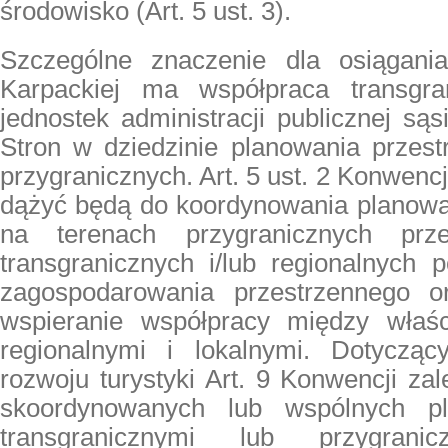
środowisko (Art. 5 ust. 3).
Szczególne znaczenie dla osiągani
Karpackiej ma
współpraca transgra
jednostek administracji publicznej
sąsi
Stron w dziedzinie
planowania przes
przygranicznych
. Art. 5 ust. 2 Konwenc
dążyć będą do koordynowania planowa
na terenach przygranicznych prz
transgranicznych i/lub regionalnych 
zagospodarowania przestrzennego or
wspieranie współpracy między właśc
regionalnymi i lokalnymi. Dotyczą
rozwoju turystyki Art. 9 Konwencji z
skoordynowanych lub wspólnych pl
transgranicznymi lub przygrani