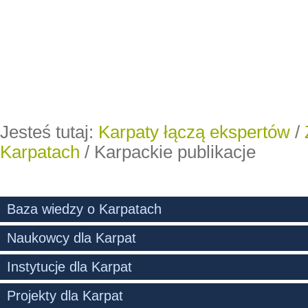
Jesteś tutaj:
Karpaty łączą ekspertów
/
Karpatach
/
Karpackie publikacje
Baza wiedzy o Karpatach
Naukowcy dla Karpat
Instytucje dla Karpat
Projekty dla Karpat