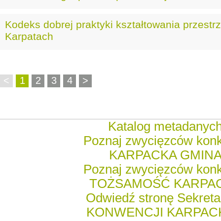
Kodeks dobrej praktyki kształtowania przestr
Karpatach
<
1
2
3
4
>
Katalog metadanyc
Poznaj zwycięzców kon
KARPACKA GMIN
Poznaj zwycięzców kon
TOŻSAMOŚĆ KARPA
Odwiedź stronę Sekreta
KONWENCJI KARPACK