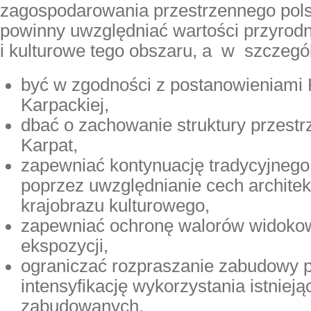
zagospodarowania przestrzennego polsk
powinny uwzględniać wartości przyrodn
i kulturowe tego obszaru, a w szczegó
być w zgodności z postanowieniami
Karpackiej,
dbać o zachowanie struktury przestr
Karpat,
zapewniać kontynuację tradycyjneg
poprzez uwzględnianie cech architekt
krajobrazu kulturowego,
zapewniać ochronę walorów widokow
ekspozycji,
ograniczać rozpraszanie zabudowy 
intensyfikację wykorzystania istniej
zabudowanych,