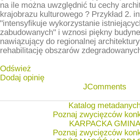
na ile można uwzględnić tu cechy archit
krajobrazu kulturowego ? Przykład 2. i
"intensyfikuje wykorzystanie istniejący
zabudowanych" i wznosi piękny budyne
nawiązujący do regionalnej architektury 
rehabilitację obszarów zdegradowanyc
Odśwież
Dodaj opinię
JComments
Katalog metadanyc
Poznaj zwycięzców kon
KARPACKA GMIN
Poznaj zwycięzców kon