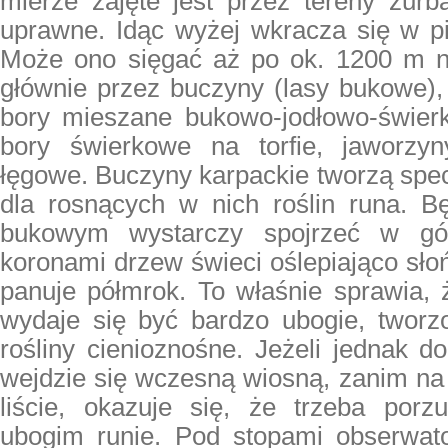
mierze zajęte jest przez tereny zurb
uprawne. Idąc wyżej wkracza się w pi
Może ono sięgać aż po ok. 1200 m n.p
głównie przez buczyny (lasy bukowe),
bory mieszane bukowo-jodłowo-świerk
bory świerkowe na torfie, jaworzy
łęgowe. Buczyny karpackie tworzą spe
dla rosnących w nich roślin runa. B
bukowym wystarczy spojrzeć w g
koronami drzew świeci oślepiająco sł
panuje półmrok. To właśnie sprawia,
wydaje się być bardzo ubogie, tworzo
rośliny cienioznośne. Jeżeli jednak 
wejdzie się wczesną wiosną, zanim na
liście, okazuje się, że trzeba porz
ubogim runie. Pod stopami obserwato