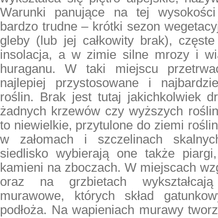
Warunki panujące na tej wysokośc
bardzo trudne – krótki sezon wegetacy
gleby (lub jej całkowity brak), częst
insolacja, a w zimie silne mrozy i wi
huraganu. W taki miejscu przetrw
najlepiej przystosowane i najbardzi
roślin. Brak jest tutaj jakichkolwiek 
żadnych krzewów czy wyższych roślin 
to niewielkie, przytulone do ziemi rośl
w załomach i szczelinach skalnyc
siedlisko wybierają one także piargi
kamieni na zboczach. W miejscach wzg
oraz na grzbietach wykształcają
murawowe, których skład gatunkow
podłoża. Na wapieniach murawy tworz