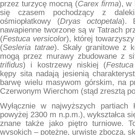
przez turzycę mocną (
Carex firma
), w
się czasem pochodzący z daleki
ośmiopłatkowy (
Dryas octopetala
). 
nawapienne tworzone są w Tatrach prz
(
Festuca versicolor
), której towarzyszy
(
Sesleria tatrae
). Skały granitowe z k
mogą przez murawy zbudowane z sit
trifidus
) i kostrzewy niskiej (
Festuca
kępy sita nadają jesienią charaktery
barwę wielu masywom górskim, na pr
Czerwonym Wierchom (stąd zresztą po
Wyłącznie w najwyższych partiach K
powyżej 2300 m n.p.m.), wykształca się
znane także jako piętro turniowe. T
wysokich – potężne, urwiste zbocza, skal