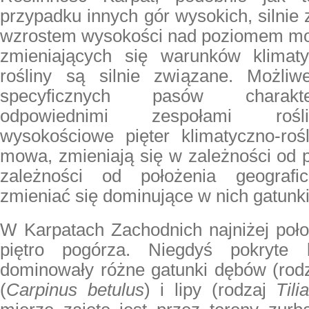
przypadku innych gór wysokich, silnie 
wzrostem wysokości nad poziomem morz
zmieniających się warunków klimaty
rośliny są silnie związane. Możliw
specyficznych pasów charakte
odpowiednimi zespołami rośli
wysokościowe pięter klimatyczno-roś
mowa, zmieniają się w zależności od 
zależności od położenia geograf
zmieniać się dominujące w nich gatunki
W Karpatach Zachodnich najniżej poło
piętro pogórza. Niegdyś pokryte
dominowały różne gatunki dębów (rod
(
Carpinus betulus
) i lipy (rodzaj
Tili