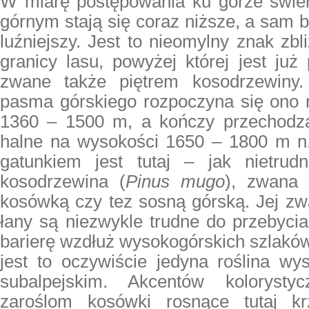
W miarę postępowania ku górze świer
górnym stają się coraz niższe, a sam 
luźniejszy. Jest to nieomylny znak zbl
granicy lasu, powyżej której jest już 
zwane także piętrem kosodrzewiny
pasma górskiego rozpoczyna się ono 
1360 – 1500 m, a kończy przechodzą
halne na wysokości 1650 – 1800 m n
gatunkiem jest tutaj – jak nietrud
kosodrzewina (
Pinus mugo
), zwana 
kosówką czy tez sosną górską. Jej zw
łany są niezwykle trudne do przebycia
barierę wzdłuż wysokogórskich szlaków
jest to oczywiście jedyna roślina wy
subalpejskim. Akcentów kolorystyc
zaroślom kosówki rosnące tutaj k