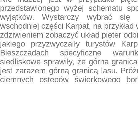
przedstawionego wyżej schematu spo
wyjątków. Wystarczy wybrać się
wschodniej części Karpat, na przykład 
zdziwieniem zobaczyć układ pięter odbi
jakiego przyzwyczaiły turystów Kar
Bieszczadach specyficzne warun
siedliskowe sprawiły, że górna granica
jest zarazem górną granicą lasu. Próżn
ciemnych ostępów świerkowego bor
Powyżej lasów dolnego regla 
charakterystyczne dla Karpat Wschodn
zbiorowiska muraw wysokogórski
traworośli. Są to układy naturalne, kt
dodatkowo poszerzony na skutek dział
polegającej między innymi na wypasie