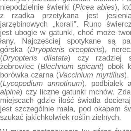
niepodzielnie świerki (
Picea abies
), k
z rzadka przetykana jest jesieni
jarzębinowych „korali”. Runo świerc
jest ubogie w gatunki, choć może two
łany. Najczęściej spotykane są pap
górska (
Dryopteris oreopteris
), nerec
(
Dryopteris dilatata
) czy rzadziej 
żebrowiec (
Blechnum spicant
) obok k
borówka czarna (
Vaccinium myrtillus
),
(
Lycopodium annotinum
), podbiałek a
alpina
) czy liczne gatunki mchów. Zda
miejscach gdzie ilość światła docier
jest szczególnie mała, pod okapem św
szukać jakichkolwiek roślin zielnych.