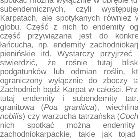
spotkać można wyłącznie w obrębie łu
subendemicznych, czyli występu
Karpatach, ale spotykanych również 
globu. Część z nich to endemity og
część przywiązana jest do konkre
łańcucha, np. endemity zachodniokarp
pienińskie itd. Wystarczy przyjrzeć 
stwierdzić, że rośnie tutaj bli
podgatunków lub odmian roślin, kt
ograniczony wyłącznie do zboczy ta
Zachodnich bądź Karpat w całości. Pr
tutaj endemity i subendemity tatrz
granitowa (
Poa granitica
), wiechlin
nobilis
) czy warzucha tatrzańska (
Cochl
nich spotkać można endemity
zachodniokarpackie, takie jak toj