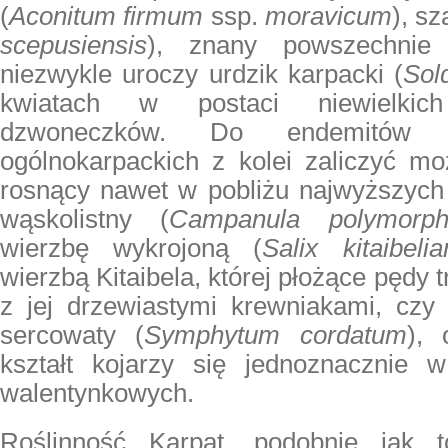
(
Aconitum firmum
ssp.
moravicum
), sz
scepusiensis
), znany powszechnie
niezwykle uroczy urdzik karpacki (
Sol
kwiatach w postaci niewielkich 
dzwoneczków. Do endemitów 
ogólnokarpackich z kolei zaliczyć m
rosnący nawet w pobliżu najwyższyc
wąskolistny (
Campanula polymorp
wierzbę wykrojoną (
Salix kitaibelia
wierzbą Kitaibela, której płożące pędy t
z jej drzewiastymi krewniakami, czy
sercowaty (
Symphytum cordatum
), 
kształt kojarzy się jednoznacznie w
walentynkowych.
Roślinność Karpat, podobnie jak