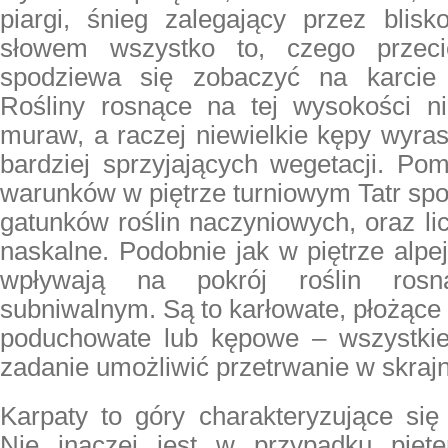
piargi, śnieg zalegający przez blis
słowem wszystko to, czego przeci
spodziewa się zobaczyć na karcie 
Rośliny rosnące na tej wysokości n
muraw, a raczej niewielkie kępy wyra
bardziej sprzyjających wegetacji. Po
warunków w piętrze turniowym Tatr sp
gatunków roślin naczyniowych, oraz li
naskalne. Podobnie jak w piętrze alpej
wpływają na pokrój roślin rosn
subniwalnym. Są to karłowate, płożące 
poduchowate lub kępowe – wszystkie
zadanie umożliwić przetrwanie w skraj
Karpaty to góry charakteryzujące się
Nie inaczej jest w przypadku pięte