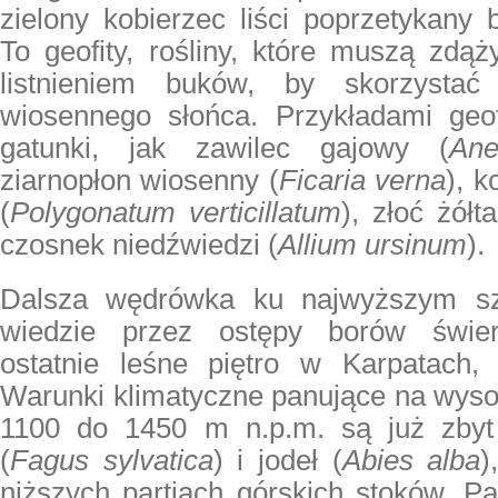
zielony kobierzec liści poprzetykany
To geofity, rośliny, które muszą zdą
listnieniem buków, by skorzystać
wiosennego słońca. Przykładami geo
gatunki, jak zawilec gajowy (
An
ziarnopłon wiosenny (
Ficaria verna
), 
(
Polygonatum verticillatum
), złoć żółta
czosnek niedźwiedzi (
Allium ursinum
).
Dalsza wędrówka ku najwyższym sz
wiedzie przez ostępy borów świer
ostatnie leśne piętro w Karpatach, c
Warunki klimatyczne panujące na wyso
1100 do 1450 m n.p.m. są już zbyt
(
Fagus sylvatica
) i jodeł (
Abies alba
)
niższych partiach górskich stoków. Pa