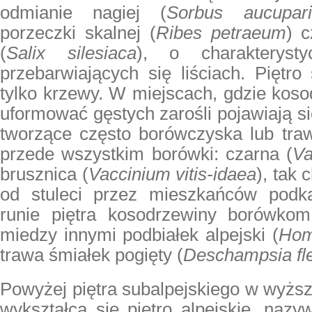
odmianie nagiej (
Sorbus aucupari
porzeczki skalnej (
Ribes petraeum
) c
(
Salix silesiaca
), o charakterysty
przebarwiających się liściach. Piętro 
tylko krzewy. W miejscach, gdzie kos
uformować gęstych zarośli pojawiają si
tworzące często borówczyska lub tra
przede wszystkim borówki: czarna (
Va
brusznica (
Vaccinium vitis-idaea
), tak
od stuleci przez mieszkańców podka
runie piętra kosodrzewiny borówkom
miedzy innymi podbiałek alpejski (
Hom
trawa śmiałek pogięty (
Deschampsia fl
Powyżej piętra subalpejskiego w wyższ
wykształca się piętro alpejskie, naz