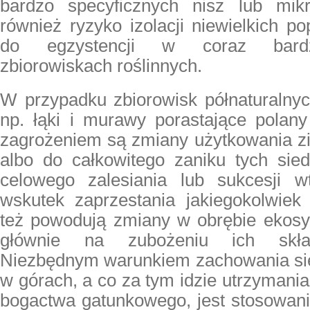
bardzo specyficznych nisz lub mikr
również ryzyko izolacji niewielkich p
do egzystencji w coraz bardz
zbiorowiskach roślinnych.
W przypadku zbiorowisk półnaturalnyc
np. łąki i murawy porastające polan
zagrożeniem są zmiany użytkowania z
albo do całkowitego zaniku tych sied
celowego zalesiania lub sukcesji w
wskutek zaprzestania jakiegokolwiek 
też powodują zmiany w obrębie ekos
głównie na zubożeniu ich skła
Niezbędnym warunkiem zachowania sied
w górach, a co za tym idzie utrzymania
bogactwa gatunkowego, jest stosowani