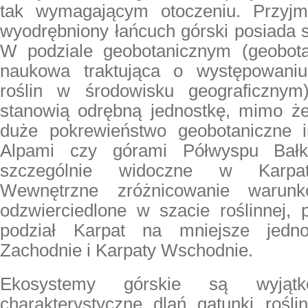
tak wymagającym otoczeniu. Przyjm
wyodrębniony łańcuch górski posiada sw
W podziale geobotanicznym (geobota
naukowa traktująca o występowaniu
roślin w środowisku geograficznym
stanowią odrębną jednostkę, mimo ż
duże pokrewieństwo geobotaniczne i
Alpami czy górami Półwyspu Bałka
szczególnie widoczne w Karpat
Wewnętrzne zróżnicowanie warunkó
odzwierciedlone w szacie roślinnej, 
podział Karpat na mniejsze jedno
Zachodnie i Karpaty Wschodnie.
Ekosystemy górskie są wyją
charakterystyczne dlań gatunki rośli