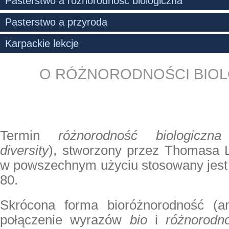
Pasterstwo a różnorodność biologiczna
Pasterstwo a przyroda
Karpackie lekcje
O RÓŻNORODNOŚCI BIOL
Termin
różnorodność biologiczna
diversity
), stworzony przez Thomasa L
w powszechnym użyciu stosowany jest 
80.
Skrócona forma bioróżnorodność (ang
połączenie wyrazów
bio
i
różnorodn