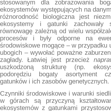
stosowanym dla zobrazowania bog
ekosystemów występujących na danym
różnorodność biologiczna jest niezmi
ekosystemy i gatunki zachowały 
równowagę zależną od wielu współzal
procesów i były odporne na ewent
środowiskowe mogące – w przypadku uk
ubogich – wywołać poważne zaburzenia
zagłady. Łatwiej jest przecież
napra
uszkodzoną strukturę (np. ekos
podorędziu bogaty asortyment
c
gatunków i ich zasobów genetycznych.
Czynniki środowiskowe i warunki sied
w górach są przyczyną kształtowan
ekosystemów z gatunkami przystoso