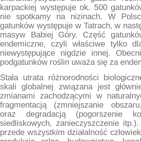
karpackiej występuje ok. 500 gatunkó
nie spotkamy na nizinach. W Polsce
gatunków występuje w Tatrach, w następ
masyw Babiej Góry. Część gatunków
endemiczne, czyli właściwe tylko d
niewystępujące nigdzie innej. Obec
podgatunków roślin uważa się za ende
Stała utrata różnorodności biologic
skali globalnej związana jest główni
zmianami zachodzącymi w naturalnyc
fragmentacją (zmniejszanie obszaru
oraz degradacją (pogorszenie ko
siedliskowych, zanieczyszczenie itp.).
przede wszystkim działalność człowiek