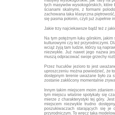
masywy wysokogórskie, jak Tatry na po
tych masywów wysokogórskich, które b
ścianami skalnymi, z formami polodo
zachowana taka klasyczna piętrowość, 
się pasma połonin, czyli już zupełnie i
Jakie trzy najciekawsze bądź też z ja
Na tym potężnym łuku górskim, jakim 
kulturowymi czy też przyrodniczymi. 
wciąż żyją tam ludzie, którzy są napra
niezwykłe. Już nawet jego nazwa jes
muszą odpracować swoje grzechy rozbij
Przez hucułów jezioro to jest uważan
uproszczeniu można powiedzieć, że to 
dostępnym terenie uważane było za st
zostanie zakłócony momentalnie zrywa 
Innym takim miejscem moim zdaniem n
tym miejscu właśnie spotykały się cza
mierze z charakterystyki tej góry. Je
miejscem niezwykle trudno dostępny
poszukiwaczach starających się je 
przyrodniczym. To wręcz taka modelowa