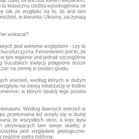
Idąc dalej na wschód łukiem karpackim,
t ta klasyczna rzeźba wysokogórska ze
ię tak ze względu na to, że jest tam
 wschód, w kierunku Ukrainy, zaczynają
 Pan wskazał?
kawych pod wieloma względami - czy to
 huculszczyzna. Fenomenem jest to, że
 w tym regionie jest jednak szczególnie
 huculskich tradycji potępione dusze
czać na ziemię w postaci gradu.
arych wierzeń, według których w dużym
 względu na swoją lokalizację w trudno
omencie, w którym spokój tego jeziora
zaświatami. Według dawnych wierzeń w
ypu przekonania też wzięły się w dużej
owana ze wszystkich stron, a więc była
ch ukrywających tam swoje skarby, o
niezwykła pod względem geologiczno-
zególne piętra roślinne.