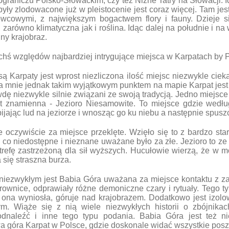
graniczu Polsko-Słowackim, czy też Niżne Tatry na Słowacji. 
yły zlodowacone już w pleistocenie jest coraz więcej. Tam jes
wcowymi, z największym bogactwem flory i fauny. Dzieje s
zarówno klimatyczna jak i roślina. Idąc dalej na południe i na
nny krajobraz.
kichś względów najbardziej intrygujące miejsca w Karpatach by
są Karpaty jest wprost niezliczona ilość miejsc niezwykle cie
Dla mnie jednak takim wyjątkowym punktem na mapie Karpat jest
wdę niezwykle silnie związani ze swoją tradycją. Jedno miejsce
t znamienna - Jezioro Niesamowite. To miejsce gdzie według
ając lud na jeziorze i wnosząc go ku niebu a następnie spusz
e oczywiście za miejsce przeklęte. Wzięło się to z bardzo st
co niedostępne i nieznane uważane było za złe. Jezioro to ze
refę zastrzeżoną dla sił wyższych. Hucułowie wierzą, że w m
się straszna burza.
iezwykłym jest Babia Góra uważana za miejsce kontaktu z 
rownice, odprawiały różne demoniczne czary i rytuały. Tego t
st ona wyniosła, góruje nad krajobrazem. Dodatkowo jest izol
m. Wiąże się z nią wiele niezwykłych historii o zbójnika
odnaleźć i inne tego typu podania. Babia Góra jest też 
 góra Karpat w Polsce, gdzie doskonale widać wszystkie poszc