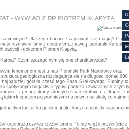
D
AT - WYWIAD Z DR PIOTREM KŁAPYTĄ
O
P
iesamowitym? Dlaczego bacowie zajmowali się magią? Co
tematy rozmawialiśmy z geografem, znawcą topografii Karpat
M
h tradycji - doktorem Piotrem Kłapytą.
L
i Karpat? Czym szczególnym się one charakteryzują?
wym fenomenem jest u nas Pieniński Park Narodowy oraz
a struktura geologiczna rozciągająca się na długości ponad 60
a, najbardziej górska część tego Pasa Skałkowego. Pieniny t
dko spotykanym bogactwie typów podłoża i związanych z tym typ
obrazu - z jednej strony stromych ścian skalnych, z drugiej z
są takim klejnotem przyrodniczym na pewno na skalę co najmnie
ednolitym łańcuchu górskim jeśli chodzi o aspekty krajobrazow
ów krajobrazu czy też rzeźby terenu. To się wiąże oczywiście z