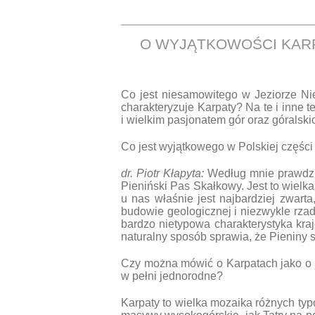
O WYJĄTKOWOŚCI KARP
Co jest niesamowitego w Jeziorze N
charakteryzuje Karpaty? Na te i inne 
i wielkim pasjonatem gór oraz góralskic
Co jest wyjątkowego w Polskiej częśc
dr. Piotr Kłapyta:
Według mnie prawdzi
Pieniński Pas Skałkowy. Jest to wielk
u nas właśnie jest najbardziej zwart
budowie geologicznej i niezwykle rza
bardzo nietypowa charakterystyka kraj
naturalny sposób sprawia, że Pieniny 
Czy można mówić o Karpatach jako o j
w pełni jednorodne?
Karpaty to wielka mozaika różnych typ