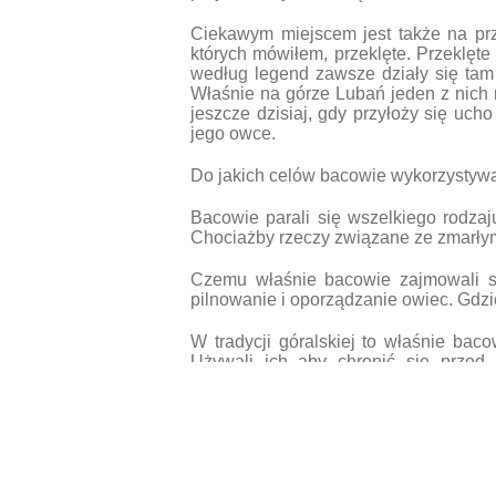
Ciekawym miejscem jest także na prz
których mówiłem, przeklęte. Przeklęte
według legend zawsze działy się tam 
Właśnie na górze Lubań jeden z nich 
jeszcze dzisiaj, gdy przyłoży się uc
jego owce.
Do jakich celów bacowie wykorzystywal
Bacowie parali się wszelkiego rodzaj
Chociażby rzeczy związane ze zmarłymi
Czemu właśnie bacowie zajmowali się
pilnowanie i oporządzanie owiec. Gdzi
W tradycji góralskiej to właśnie bacow
Używali ich aby chronić się przed
odpowiedzialność i od niego w dużej
podstawą góralskiej gospodarki. Nawe
brał pod swoją opiekę często zwierz
wykorzystywano magię. Ponadto bacow
stadem.