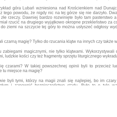
ykład góra Lubań wzniesiona nad Krościenkiem nad Dunajce
 z tego powodu, że nigdy nic na tej górze się nie darzyło. Dw
złe rzeczy. Dawniej bardzo rozwinięte było tam pasterstwo a b
miał rzucić na drugiego wyjątkowo okropne przekleństwo za 
ho do ziemi na szczycie tej góry to można usłyszeć odgłosy w
i czarną magię? Tylko do rzucania klątw na innych czy także 
u zabiegami magicznymi, nie tylko klątwami. Wykorzystywali d
, ludzkie kości czy też fragmenty sprzętu liturgicznego wykrad
 czarami? W takiej powszechnej opinii byli to przecież l
e tu miejsce na magię?
ie byli tymi, którzy na magii znali się najlepiej, bo im czar
 złym i zapewnić bezpieczeństwo stadu. Było to o tyle wa
 mierze zależał byt wielu rodzin. Jemu powierzano największ
t utarło się takie powiedzenie, że “kto ma owce ten ma co ch
ęta z całej wioski, a więc jego zadanie było niezwykle is
ie mieli ogromną wiedzę np. z zakresu zioło lecznictwa czy 