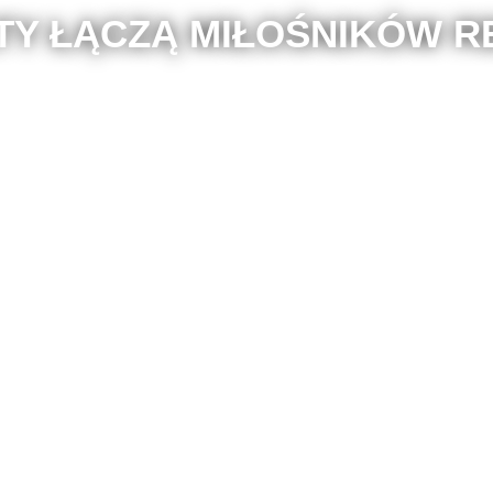
TY ŁĄCZĄ MIŁOŚNIKÓW R