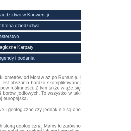
ziedzictwo w Konwencji
chrona dziedzictwa
asterstwo
agiczne Karpaty
egendy i podania
0 kilometrów od Moraw aż po Rumunię. I
o jest obszar o bardzo skomplikowanej
ów roślinności. Z tym także wiąże się
aś borów jodłowych. To wszystko w taki
j europejską.
e i geologiczne czy jednak nie są one
 historią geologiczną. Mamy tu zarówno