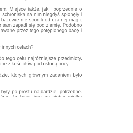
m. Miejsce także, jak i poprzednie o
a schroniska na nim niegdyś spłonęły i
acowie nie stronili od czarnej magii.
co sam zapadł się pod ziemię. Podobno
ydawane przez tego potępionego bacę i
w innych celach?
o tego celu najróżniejsze przedmioty.
ane z kościołów pod osłoną nocy.
udzie, których głównym zadaniem było
y były po prostu najbardziej potrzebne.
żne, że baca brał na siebie wielką
e dobro czyli owce, które były wręcz
ce”. Baca wyprowadzając owce na wypas
totne. Aby zapewnić jego powodzenie,
też dotyczącą tego jak opiekować się