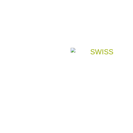
PROJEKT WSPÓŁFINANSOWANY PRZ
RAMACH SZWAJCARSKIEGO PROGR
Z NOWYMI KRAJAMI CZŁONKOW